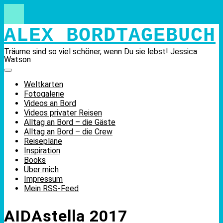
Skip
to
content
ALEX BORDTAGEBUCH
Träume sind so viel schöner, wenn Du sie lebst! Jessica
Watson
Weltkarten
Fotogalerie
Videos an Bord
Videos privater Reisen
Alltag an Bord – die Gäste
Alltag an Bord – die Crew
Reisepläne
Inspiration
Books
Über mich
Impressum
Mein RSS-Feed
AIDAstella 2017