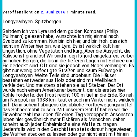
Veröffentlicht on
2. Juni 2016
1 minute read.
Longyearbyen, Spitzbergen
Seitdem ich von Lyra und dem golden Kompass (Philip
Pullmann) gelesen habe, wünschte ich mir, einmal nach
Svalbard zu kommen. Nun bin ich hier, und bin froh, dass ich
nicht im Winter hier bin, wie Lyra. Es ist wirklich kalt hier.
Ungastlich, ohne Vegetation und karg. Aber die Aussicht, die
Kulisse ist grandios! Wir sind in den Isfjord eingelaufen, vorbei
an hohen Bergen, die bis in die tieferen Lagen mit Schnee und
Eis bedeckt sind. Oft sind sie jedoch von Nebel verhangen. Es
gibt nur wenig befestigte Straßen und kaum Fußwege in
Longyearbyen. Weite Teile sind unbebaut. Die Häuser
bestehen entweder aus Holz oder sind mit Wellblech
verkleidet. Und meistens stehen sie auf Stelzen. Der Ort
wurde nach einem Amerikaner benannt, der als erstes hier
Kohle förderte, der Frost reicht 100 m tief in die Erde. So nah
am Nordpol, nur 1338 km, taut er auch im Winter nicht wirklich
auf. Dann scheint übrigens das übliche Fortbewegungsmittel
das Schneemobil zu sein. Mit unserem Schiff haben wir die
Einwohnerzahl mal eben für einen Tag verdoppelt. Ansonsten
leben hier gewöhnlich mehr Eisbären als Menschen, daher
scheint auch jeder Einheimische eine Waffe zu tragen.
Jedenfalls wird in den Geschäften stets darauf hingewiesen,
die Waffen stecken zu lassen oder gar nicht erst mit hinein