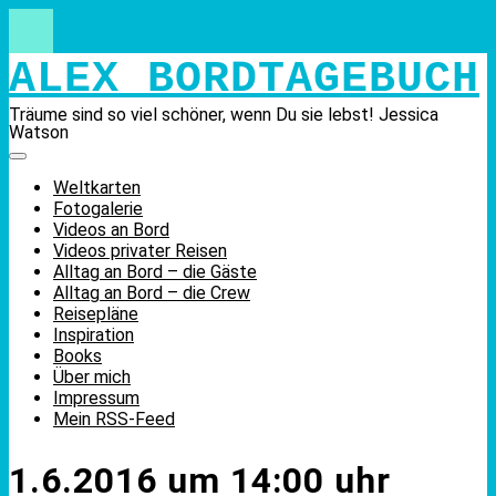
Skip
to
content
ALEX BORDTAGEBUCH
Träume sind so viel schöner, wenn Du sie lebst! Jessica
Watson
Weltkarten
Fotogalerie
Videos an Bord
Videos privater Reisen
Alltag an Bord – die Gäste
Alltag an Bord – die Crew
Reisepläne
Inspiration
Books
Über mich
Impressum
Mein RSS-Feed
1.6.2016 um 14:00 uhr