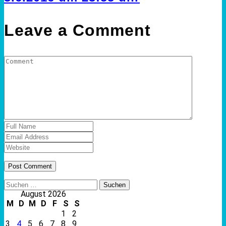
Leave a Comment
Suchen
nach:
August 2026
M
D
M
D
F
S
S
1
2
3
4
5
6
7
8
9