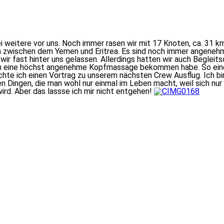
ei weitere vor uns. Noch immer rasen wir mit 17 Knoten, ca. 31 
un zwischen dem Yemen und Eritrea. Es sind noch immer angeneh
r fast hinter uns gelassen. Allerdings hatten wir auch Begleitsc
eich eine höchst angenehme Kopfmassage bekommen habe. So eine 
e ich einen Vortrag zu unserem nächsten Crew Ausflug. Ich bin 
n Dingen, die man wohl nur einmal im Leben macht, weil sich nur
ird. Aber das lassse ich mir nicht entgehen!