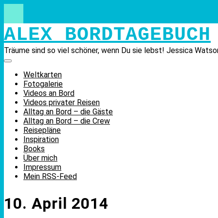
Skip
to
content
ALEX BORDTAGEBUCH
Träume sind so viel schöner, wenn Du sie lebst! Jessica Watso
Weltkarten
Fotogalerie
Videos an Bord
Videos privater Reisen
Alltag an Bord – die Gäste
Alltag an Bord – die Crew
Reisepläne
Inspiration
Books
Über mich
Impressum
Mein RSS-Feed
10. April 2014