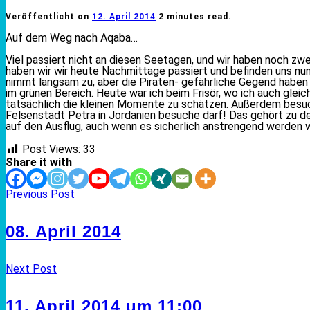
Veröffentlicht on
12. April 2014
2 minutes read.
Auf dem Weg nach Aqaba…
Viel passiert nicht an diesen Seetagen, und wir haben noch zw
haben wir wir heute Nachmittage passiert und befinden uns n
nimmt langsam zu, aber die Piraten- gefährliche Gegend haben wi
im grünen Bereich. Heute war ich beim Frisör, wo ich auch gl
tatsächlich die kleinen Momente zu schätzen. Außerdem besucht
Felsenstadt Petra in Jordanien besuche darf! Das gehört zu de
auf den Ausflug, auch wenn es sicherlich anstrengend werden w
Post Views:
33
Share it with
Previous Post
08. April 2014
Next Post
11. April 2014 um 11:00