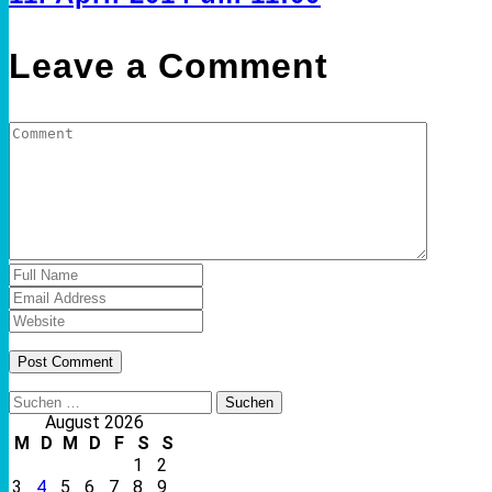
Leave a Comment
Suchen
nach:
August 2026
M
D
M
D
F
S
S
1
2
3
4
5
6
7
8
9