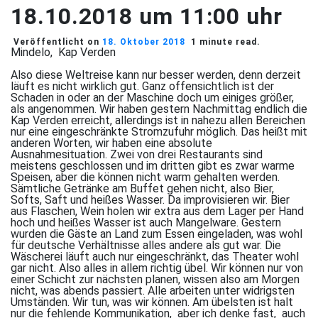
18.10.2018 um 11:00 uhr
Veröffentlicht on
18. Oktober 2018
1 minute read.
Mindelo, Kap Verden
Also diese Weltreise kann nur besser werden, denn derzeit
läuft es nicht wirklich gut. Ganz offensichtlich ist der
Schaden in oder an der Maschine doch um einiges größer,
als angenommen. Wir haben gestern Nachmittag endlich die
Kap Verden erreicht, allerdings ist in nahezu allen Bereichen
nur eine eingeschränkte Stromzufuhr möglich. Das heißt mit
anderen Worten, wir haben eine absolute
Ausnahmesituation. Zwei von drei Restaurants sind
meistens geschlossen und im dritten gibt es zwar warme
Speisen, aber die können nicht warm gehalten werden.
Sämtliche Getränke am Buffet gehen nicht, also Bier,
Softs, Saft und heißes Wasser. Da improvisieren wir. Bier
aus Flaschen, Wein holen wir extra aus dem Lager per Hand
hoch und heißes Wasser ist auch Mangelware. Gestern
wurden die Gäste an Land zum Essen eingeladen, was wohl
für deutsche Verhältnisse alles andere als gut war. Die
Wäscherei läuft auch nur eingeschränkt, das Theater wohl
gar nicht. Also alles in allem richtig übel. Wir können nur von
einer Schicht zur nächsten planen, wissen also am Morgen
nicht, was abends passiert. Alle arbeiten unter widrigsten
Umständen. Wir tun, was wir können. Am übelsten ist halt
nur die fehlende Kommunikation, aber ich denke fast, auch