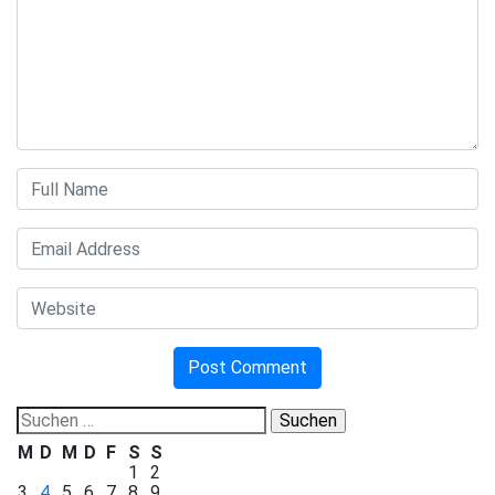
Suchen
nach:
M
D
M
D
F
S
S
1
2
3
4
5
6
7
8
9