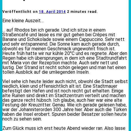
Veröffentlicht on
18. April 2014
2 minutes read.
Eine kleine Auszeit…
… auf Rhodos bin ich gerade. Und ich sitze in einem
Straßencafé und lasse es mir gut gehen bei Crêpes mit
Banane und Schokolade sowie einem Cappuccino. Sehr nett
und sehr entspannend. Die Sonne kam auch gerade durch,
obwohl es für meinen Geschmack ungewohnt frisch ist.
Heute früh hatte wir nur kühle 20°C und es regnete. Aber den
Regen habe ich übersprungen, in dem ich eine Stadtrundfahrt
mit Maria von der Rezeption machte. Auch sehr nett und
lustig. Der Strand ist recht schön gelegen und man hat einen
tollen Ausblick auf die umliegenden Inseln.
Viel sehe ich heute leider auch nicht, obwohl die Stadt selbst
niedlich, klein und offensichtlich alt ist. Eine Stadtmauer
befestigt den Hafen und ist noch recht gut erhalten. Einige
alte Ruinen sind direkt im Stadtzentrum verteilt und machen
das ganze recht hübsch. Ich glaube, auch hier war eine alte
Festung dér Kreuzritter. Genau. Wie ich gerade gelesen habe,
war der Johanniterorden 300 Jahre hier. Aber auch die Türken
haben die Insel erobert. Spuren beider Besatzer sollen heute
noch zu sehen sein.
Zum Glück muss ich erst heute Abend wieder ran. Also lasse