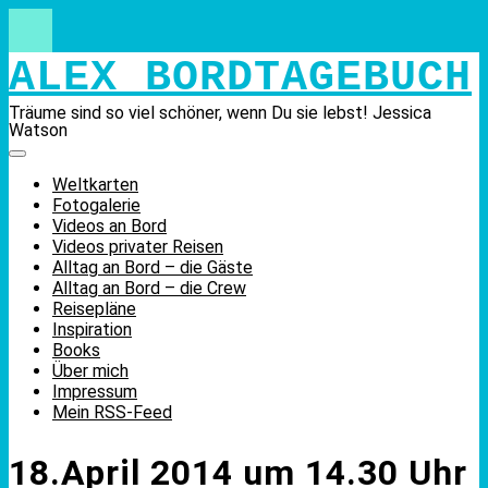
Skip
to
content
ALEX BORDTAGEBUCH
Träume sind so viel schöner, wenn Du sie lebst! Jessica
Watson
Weltkarten
Fotogalerie
Videos an Bord
Videos privater Reisen
Alltag an Bord – die Gäste
Alltag an Bord – die Crew
Reisepläne
Inspiration
Books
Über mich
Impressum
Mein RSS-Feed
18.April 2014 um 14.30 Uhr