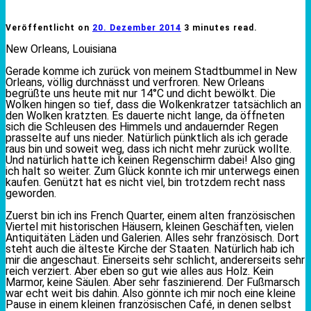
Veröffentlicht on
20. Dezember 2014
3 minutes read.
New Orleans, Louisiana
Gerade komme ich zurück von meinem Stadtbummel in New
Orleans, völlig durchnässt und verfroren. New Orleans
begrüßte uns heute mit nur 14°C und dicht bewölkt. Die
Wolken hingen so tief, dass die Wolkenkratzer tatsächlich an
den Wolken kratzten. Es dauerte nicht lange, da öffneten
sich die Schleusen des Himmels und andauernder Regen
prasselte auf uns nieder. Natürlich pünktlich als ich gerade
raus bin und soweit weg, dass ich nicht mehr zurück wollte.
Und natürlich hatte ich keinen Regenschirm dabei! Also ging
ich halt so weiter. Zum Glück konnte ich mir unterwegs einen
kaufen. Genützt hat es nicht viel, bin trotzdem recht nass
geworden.
Zuerst bin ich ins French Quarter, einem alten französischen
Viertel mit historischen Häusern, kleinen Geschäften, vielen
Antiquitäten Läden und Galerien. Alles sehr französisch. Dort
steht auch die älteste Kirche der Staaten. Natürlich hab ich
mir die angeschaut. Einerseits sehr schlicht, andererseits sehr
reich verziert. Aber eben so gut wie alles aus Holz. Kein
Marmor, keine Säulen. Aber sehr faszinierend. Der Fußmarsch
war echt weit bis dahin. Also gönnte ich mir noch eine kleine
Pause in einem kleinen französischen Café, in denen selbst