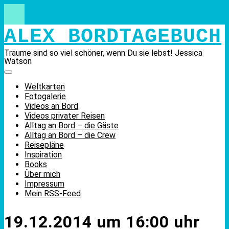
Skip
to
content
ALEX BORDTAGEBUCH
Träume sind so viel schöner, wenn Du sie lebst! Jessica
Watson
Weltkarten
Fotogalerie
Videos an Bord
Videos privater Reisen
Alltag an Bord – die Gäste
Alltag an Bord – die Crew
Reisepläne
Inspiration
Books
Über mich
Impressum
Mein RSS-Feed
19.12.2014 um 16:00 uhr