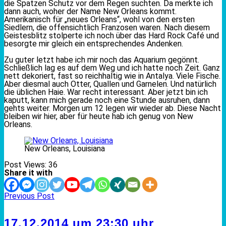
die Spatzen Schutz vor dem Regen suchten. Da merkte ich
dann auch, woher der Name New Orleans kommt.
Amerikanisch für „neues Orleans“, wohl von den ersten
Siedlern, die offensichtlich Franzosen waren. Nach diesem
Geistesblitz stolperte ich noch über das Hard Rock Café und
besorgte mir gleich ein entsprechendes Andenken.
Zu guter letzt habe ich mir noch das Aquarium gegönnt.
Schließlich lag es auf dem Weg und ich hatte noch Zeit. Ganz
nett dekoriert, fast so reichhaltig wie in Antalya. Viele Fische.
Aber diesmal auch Otter, Quallen und Garnelen. Und natürlich
die üblichen Haie. War recht interessant. Aber jetzt bin ich
kaputt, kann mich gerade noch eine Stunde ausruhen, dann
gehts weiter. Morgen um 12 legen wir wieder ab. Diese Nacht
bleiben wir hier, aber für heute hab ich genug von New
Orleans.
New Orleans, Louisiana
Post Views:
36
Share it with
Previous Post
17.12.2014 um 23:30 uhr