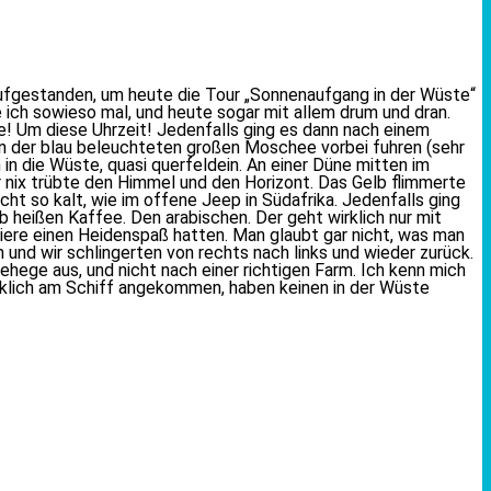
 aufgestanden, um heute die Tour „Sonnenaufgang in der Wüste“
e ich sowieso mal, und heute sogar mit allem drum und dran.
ie! Um diese Uhrzeit! Jedenfalls ging es dann nach einem
an der blau beleuchteten großen Moschee vorbei fuhren (sehr
 in die Wüste, quasi querfeldein. An einer Düne mitten im
 nix trübte den Himmel und den Horizont. Das Gelb flimmerte
icht so kalt, wie im offene Jeep in Südafrika. Jedenfalls ging
b heißen Kaffee. Den arabischen. Der geht wirklich nur mit
agiere einen Heidenspaß hatten. Man glaubt gar nicht, was man
 und wir schlingerten von rechts nach links und wieder zurück.
hege aus, und nicht nach einer richtigen Farm. Ich kenn mich
glücklich am Schiff angekommen, haben keinen in der Wüste