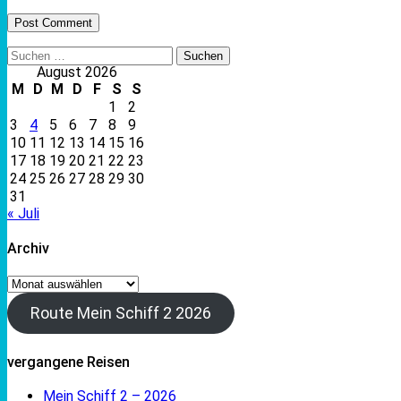
Suchen
nach:
August 2026
M
D
M
D
F
S
S
1
2
3
4
5
6
7
8
9
10
11
12
13
14
15
16
17
18
19
20
21
22
23
24
25
26
27
28
29
30
31
« Juli
Archiv
Archiv
Route Mein Schiff 2 2026
vergangene Reisen
Mein Schiff 2 – 2026