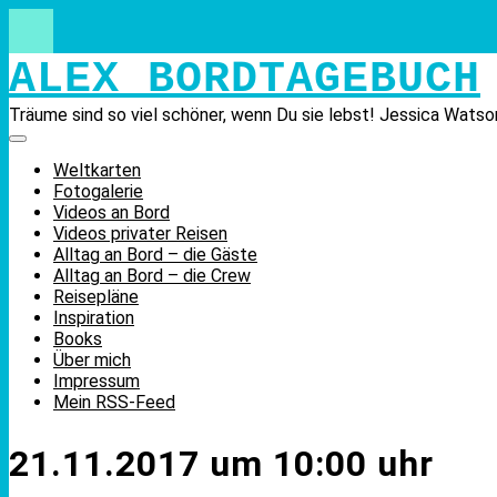
Skip
to
content
ALEX BORDTAGEBUCH
Träume sind so viel schöner, wenn Du sie lebst! Jessica Watso
Weltkarten
Fotogalerie
Videos an Bord
Videos privater Reisen
Alltag an Bord – die Gäste
Alltag an Bord – die Crew
Reisepläne
Inspiration
Books
Über mich
Impressum
Mein RSS-Feed
21.11.2017 um 10:00 uhr