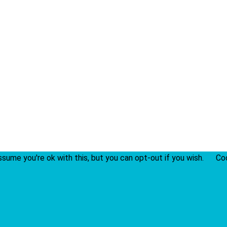
sume you're ok with this, but you can opt-out if you wish.
Co