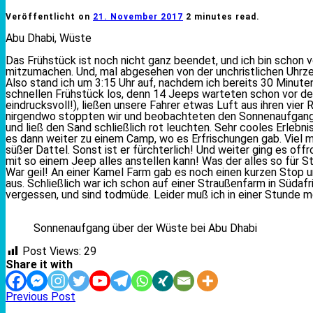
Veröffentlicht on
21. November 2017
2 minutes read.
Abu Dhabi, Wüste
Das Frühstück ist noch nicht ganz beendet, und ich bin schon 
mitzumachen. Und, mal abgesehen von der unchristlichen Uhrzeit,
Also stand ich um 3:15 Uhr auf, nachdem ich bereits 30 Minute
schnellen Frühstück los, denn 14 Jeeps warteten schon vor de
eindrucksvoll!), ließen unsere Fahrer etwas Luft aus ihren vier
nirgendwo stoppten wir und beobachteten den Sonnenaufgang. W
und ließ den Sand schließlich rot leuchten. Sehr cooles Erlebni
es dann weiter zu einem Camp, wo es Erfrischungen gab. Viel ma
süßer Dattel. Sonst ist er fürchterlich! Und weiter ging es of
mit so einem Jeep alles anstellen kann! Was der alles so für St
War geil! An einer Kamel Farm gab es noch einen kurzen Stop u
aus. Schließlich war ich schon auf einer Straußenfarm in Südaf
vergessen, und sind todmüde. Leider muß ich in einer Stunde m
Sonnenaufgang über der Wüste bei Abu Dhabi
Post Views:
29
Share it with
Previous Post