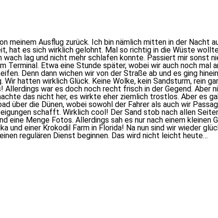
von meinem Ausflug zurück. Ich bin nämlich mitten in der Nacht
 hat es sich wirklich gelohnt. Mal so richtig in die Wüste wollt
n wach lag und nicht mehr schlafen konnte. Passiert mir sonst n
m Terminal. Etwa eine Stunde später, wobei wir auch noch mal 
 Reifen. Denn dann wichen wir von der Straße ab und es ging hinein
ir hatten wirklich Glück. Keine Wolke, kein Sandsturm, rein gar
s! Allerdings war es doch noch recht frisch in der Gegend. Aber n
chte das nicht her, es wirkte eher ziemlich trostlos. Aber es ga
froad über die Dünen, wobei sowohl der Fahrer als auch wir Pass
eigungen schafft. Wirklich cool! Der Sand stob nach allen Seiten
nd eine Menge Fotos. Allerdings sah es nur nach einem kleinen Ge
rika und einer Krokodil Farm in Florida! Na nun sind wir wieder 
einen regulären Dienst beginnen. Das wird nicht leicht heute…