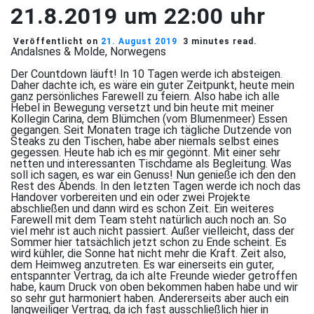
21.8.2019 um 22:00 uhr
Veröffentlicht on
21. August 2019
3 minutes read.
Andalsnes & Molde, Norwegens
Der Countdown läuft! In 10 Tagen werde ich absteigen.
Daher dachte ich, es wäre ein guter Zeitpunkt, heute mein
ganz persönliches Farewell zu feiern. Also habe ich alle
Hebel in Bewegung versetzt und bin heute mit meiner
Kollegin Carina, dem Blümchen (vom Blumenmeer) Essen
gegangen. Seit Monaten trage ich tägliche Dutzende von
Steaks zu den Tischen, habe aber niemals selbst eines
gegessen. Heute hab ich es mir gegönnt. Mit einer sehr
netten und interessanten Tischdame als Begleitung. Was
soll ich sagen, es war ein Genuss! Nun genieße ich den den
Rest des Abends. In den letzten Tagen werde ich noch das
Handover vorbereiten und ein oder zwei Projekte
abschließen und dann wird es schon Zeit. Ein weiteres
Farewell mit dem Team steht natürlich auch noch an. So
viel mehr ist auch nicht passiert. Außer vielleicht, dass der
Sommer hier tatsächlich jetzt schon zu Ende scheint. Es
wird kühler, die Sonne hat nicht mehr die Kraft. Zeit also,
dem Heimweg anzutreten. Es war einerseits ein guter,
entspannter Vertrag, da ich alte Freunde wieder getroffen
habe, kaum Druck von oben bekommen haben habe und wir
so sehr gut harmoniert haben. Andererseits aber auch ein
langweiliger Vertrag, da ich fast ausschließlich hier in