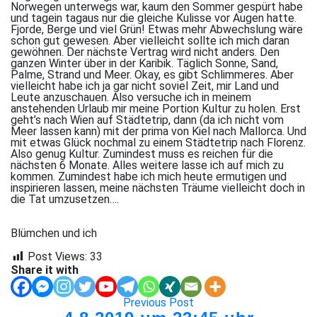
Norwegen unterwegs war, kaum den Sommer gespürt habe
und tagein tagaus nur die gleiche Kulisse vor Augen hatte.
Fjorde, Berge und viel Grün! Etwas mehr Abwechslung wäre
schon gut gewesen. Aber vielleicht sollte ich mich daran
gewöhnen. Der nächste Vertrag wird nicht anders. Den
ganzen Winter über in der Karibik. Täglich Sonne, Sand,
Palme, Strand und Meer. Okay, es gibt Schlimmeres. Aber
vielleicht habe ich ja gar nicht soviel Zeit, mir Land und
Leute anzuschauen. Also versuche ich in meinem
anstehenden Urlaub mir meine Portion Kultur zu holen. Erst
geht’s nach Wien auf Städtetrip, dann (da ich nicht vom
Meer lassen kann) mit der prima von Kiel nach Mallorca. Und
mit etwas Glück nochmal zu einem Städtetrip nach Florenz.
Also genug Kultur. Zumindest muss es reichen für die
nächsten 6 Monate. Alles weitere lasse ich auf mich zu
kommen. Zumindest habe ich mich heute ermutigen und
inspirieren lassen, meine nächsten Träume vielleicht doch in
die Tat umzusetzen….
Blümchen und ich
Post Views:
33
Share it with
Previous Post