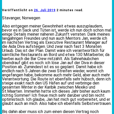
Veröffentlicht on
26. Juli 2019
2 minutes read.
Stavanger, Norwegen
Also entgegen meiner Gewohnheit etwas auszuplaudern,
bevor es in Sack und Tüten ist, werde ich nun doch schon mal
einige Details meiner näheren Zukunft verraten. Dank meines
langjährigen Freundes und nun auch Mentors Jan, werde ich
im nächsten Vertrag als Executive Restaurant Manager auf
die Aida Diva aufsteigen. Und zwar nach fast 3 Monaten
Urlaub. Das ist der Plan. Damit wäre ich verantwortlich für
sämtliche Restaurants an Bord und etwa 130 Mitarbeiter, da
hierbei auch die Bar Crew mitzählt. Als Sahnehäubchen
obendrauf gibt es noch: ich löse Jan auf der Diva in dieser
Position ab. Zumindest ist es so geplant. Damit habe ich
endlich nach 5 Jahren die zwei Streifen wieder, womit ich
angefangen habe, bekomme auch mehr Geld, aber auch mehr
Verantwortung. Die Route ist ebenfalls sehr hübsch, denn ich
steige exakt nach den US Häfen auf und verbringe den
gesamten Winter in der Karibik zwischen Mexiko und
St.Maarten. Immerhin hatte ich dieses Jahr bisher auch kaum
richtig Sommer! Ich freue mich sehr darüber und bin recht
optimistisch. Ich glaube, Jan hat mich gut vorbereitet, und er
glaubt auch an mich. Also habe ich ebenfalls Selbstvertrauen.
Bis dahin aber muss ich zum einen diesen Vertrag noch