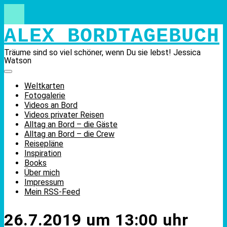
Skip
to
content
ALEX BORDTAGEBUCH
Träume sind so viel schöner, wenn Du sie lebst! Jessica
Watson
Weltkarten
Fotogalerie
Videos an Bord
Videos privater Reisen
Alltag an Bord – die Gäste
Alltag an Bord – die Crew
Reisepläne
Inspiration
Books
Über mich
Impressum
Mein RSS-Feed
26.7.2019 um 13:00 uhr