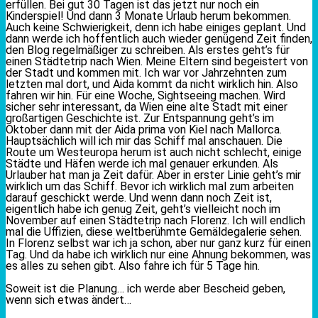
erfüllen. Bei gut 30 Tagen ist das jetzt nur noch ein
Kinderspiel! Und dann 3 Monate Urlaub herum bekommen.
Auch keine Schwierigkeit, denn ich habe einiges geplant. Und
dann werde ich hoffentlich auch wieder genügend Zeit finden,
den Blog regelmäßiger zu schreiben. Als erstes geht’s für
einen Städtetrip nach Wien. Meine Eltern sind begeistert von
der Stadt und kommen mit. Ich war vor Jahrzehnten zum
letzten mal dort, und Aida kommt da nicht wirklich hin. Also
fahren wir hin. Für eine Woche, Sightseeing machen. Wird
sicher sehr interessant, da Wien eine alte Stadt mit einer
großartigen Geschichte ist. Zur Entspannung geht’s im
Oktober dann mit der Aida prima von Kiel nach Mallorca.
Hauptsächlich will ich mir das Schiff mal anschauen. Die
Route um Westeuropa herum ist auch nicht schlecht, einige
Städte und Häfen werde ich mal genauer erkunden. Als
Urlauber hat man ja Zeit dafür. Aber in erster Linie geht’s mir
wirklich um das Schiff. Bevor ich wirklich mal zum arbeiten
darauf geschickt werde. Und wenn dann noch Zeit ist,
eigentlich habe ich genug Zeit, geht’s vielleicht noch im
November auf einen Städtetrip nach Florenz. Ich will endlich
mal die Uffizien, diese weltberühmte Gemäldegalerie sehen.
In Florenz selbst war ich ja schon, aber nur ganz kurz für einen
Tag. Und da habe ich wirklich nur eine Ahnung bekommen, was
es alles zu sehen gibt. Also fahre ich für 5 Tage hin.
Soweit ist die Planung… ich werde aber Bescheid geben,
wenn sich etwas ändert…