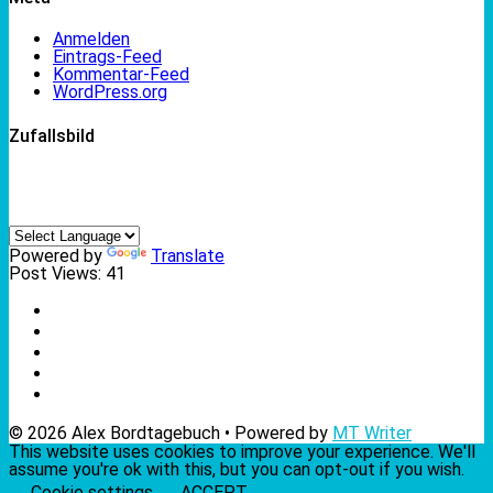
Anmelden
Eintrags-Feed
Kommentar-Feed
WordPress.org
Zufallsbild
Powered by
Translate
Post Views:
41
© 2026 Alex Bordtagebuch • Powered by
MT Writer
This website uses cookies to improve your experience. We'll
assume you're ok with this, but you can opt-out if you wish.
Cookie settings
ACCEPT