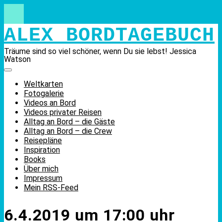
Skip
to
content
ALEX BORDTAGEBUCH
Träume sind so viel schöner, wenn Du sie lebst! Jessica
Watson
Weltkarten
Fotogalerie
Videos an Bord
Videos privater Reisen
Alltag an Bord – die Gäste
Alltag an Bord – die Crew
Reisepläne
Inspiration
Books
Über mich
Impressum
Mein RSS-Feed
6.4.2019 um 17:00 uhr