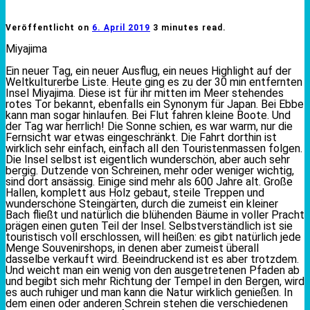
Veröffentlicht on
6. April 2019
3 minutes read.
Miyajima
Ein neuer Tag, ein neuer Ausflug, ein neues Highlight auf der
Weltkulturerbe Liste. Heute ging es zu der 30 min entfernten
Insel Miyajima. Diese ist für ihr mitten im Meer stehendes
rotes Tor bekannt, ebenfalls ein Synonym für Japan. Bei Ebbe
kann man sogar hinlaufen. Bei Flut fahren kleine Boote. Und
der Tag war herrlich! Die Sonne schien, es war warm, nur die
Fernsicht war etwas eingeschränkt. Die Fahrt dorthin ist
wirklich sehr einfach, einfach all den Touristenmassen folgen.
Die Insel selbst ist eigentlich wunderschön, aber auch sehr
bergig. Dutzende von Schreinen, mehr oder weniger wichtig,
sind dort ansässig. Einige sind mehr als 600 Jahre alt. Große
Hallen, komplett aus Holz gebaut, steile Treppen und
wunderschöne Steingärten, durch die zumeist ein kleiner
Bach fließt und natürlich die blühenden Bäume in voller Pracht
prägen einen guten Teil der Insel. Selbstverständlich ist sie
touristisch voll erschlossen, will heißen: es gibt natürlich jede
Menge Souvenirshops, in denen aber zumeist überall
dasselbe verkauft wird. Beeindruckend ist es aber trotzdem.
Und weicht man ein wenig von den ausgetretenen Pfaden ab
und begibt sich mehr Richtung der Tempel in den Bergen, wird
es auch ruhiger und man kann die Natur wirklich genießen. In
dem einen oder anderen Schrein stehen die verschiedenen