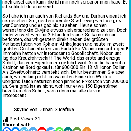
noch anschauen kann, die ich mir noch vorgenommen habe. Es
ist schlicht deprimierend.
So habe ich nun auch von Richards Bay und Durban eigentlich
nix gesehen. Gut, gestern war die Stadt ewig weit weg, es
war Sonntag und es gab nix zu sehen. Heute schien
wenigstens die Skyline etwas vielversprechend zu sein. Doch
leider zu weit weg für 2 Stunden Pause. So kann ich nur
berichten, das wir gestern direkt neben der größten
Verladestation von Kohle in Afrika lagen und heute im zweit
größten Containerhafen von Südafrika. Wahnsinnig aufregend!
Immerhin hatten wir interessante Gesellschaft. Neben uns
lag das Kreuzfahrtschiff The World, das erste und einzige
Schiff, das von Eigentümern geführt wird. Also die haben ihre
Kabinen an Bord gekauft, für 600.000 Bis 13 Millionen Dollar.
Als Zweitwohnsitz versteht sich. Dafür bestimmen Sie aber
auch, wo es lang geht, im wahrsten Sinne des Wortes.
Übrigens fallen natürlich noch jährliche Fixkosten von 300.000
an. Sehr groß ist es nicht, wohl nur etwa 150 Eigentümer
bevölkern das Schiff, wenn denn mal alle da sind.
Interessant!
Skyline von Durban, Südafrika
Post Views:
31
Share it with