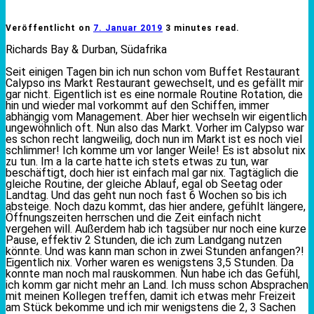
Veröffentlicht on
7. Januar 2019
3 minutes read.
Richards Bay & Durban, Südafrika
Seit einigen Tagen bin ich nun schon vom Buffet Restaurant
Calypso ins Markt Restaurant gewechselt, und es gefällt mir
gar nicht. Eigentlich ist es eine normale Routine Rotation, die
hin und wieder mal vorkommt auf den Schiffen, immer
abhängig vom Management. Aber hier wechseln wir eigentlich
ungewöhnlich oft. Nun also das Markt. Vorher im Calypso war
es schon recht langweilig, doch nun im Markt ist es noch viel
schlimmer! Ich komme um vor langer Weile! Es ist absolut nix
zu tun. Im a la carte hatte ich stets etwas zu tun, war
beschäftigt, doch hier ist einfach mal gar nix. Tagtäglich die
gleiche Routine, der gleiche Ablauf, egal ob Seetag oder
Landtag. Und das geht nun noch fast 6 Wochen so bis ich
absteige. Noch dazu kommt, das hier andere, gefühlt längere,
Öffnungszeiten herrschen und die Zeit einfach nicht
vergehen will. Außerdem hab ich tagsüber nur noch eine kurze
Pause, effektiv 2 Stunden, die ich zum Landgang nutzen
könnte. Und was kann man schon in zwei Stunden anfangen?!
Eigentlich nix. Vorher waren es wenigstens 3,5 Stunden. Da
konnte man noch mal rauskommen. Nun habe ich das Gefühl,
ich komm gar nicht mehr an Land. Ich muss schon Absprachen
mit meinen Kollegen treffen, damit ich etwas mehr Freizeit
am Stück bekomme und ich mir wenigstens die 2, 3 Sachen