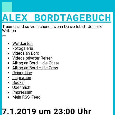
Skip
to
content
ALEX BORDTAGEBUCH
Träume sind so viel schöner, wenn Du sie lebst! Jessica
Watson
Weltkarten
Fotogalerie
Videos an Bord
Videos privater Reisen
Alltag an Bord – die Gäste
Alltag an Bord – die Crew
Reisepläne
Inspiration
Books
Über mich
Impressum
Mein RSS-Feed
7.1.2019 um 23:00 Uhr