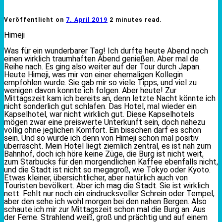
Veröffentlicht on
7. April 2019
2 minutes read.
Himeji
Was für ein wunderbarer Tag! Ich durfte heute Abend noch
einen wirklich traumhaften Abend genießen. Aber mal de
Reihe nach. Es ging also weiter auf der Tour durch Japan.
Heute Himeji, was mir von einer ehemaligen Kollegin
empfohlen wurde. Sie gab mir so viele Tipps, und viel zu
wenigen davon konnte ich folgen. Aber heute! Zur
Mittagszeit kam ich bereits an, denn letzte Nacht könnte ich
nicht sonderlich gut schlafen. Das Hotel, mal wieder ein
Kapselhotel, war nicht wirklich gut. Diese Kapselhotels
mögen zwar eine preiswerte Unterkunft sein, doch nahezu
völlig ohne jeglichen Komfort. Ein bisschen darf es schon
sein. Und so wurde ich denn von Himeji schon mal positiv
überrascht. Mein Hotel liegt ziemlich zentral, es ist nah zum
Bahnhof, doch ich höre keine Züge, die Burg ist nicht weit,
zum Starbucks für den morgendlichen Kaffee ebenfalls nicht,
und die Stadt ist nicht so megagroß, wie Tokyo oder Kyoto.
Etwas kleiner, übersichtlicher, aber natürlich auch von
Touristen bevölkert. Aber ich mag die Stadt. Sie ist wirklich
nett. Fehlt nur noch ein eindrucksvoller Schrein oder Tempel,
aber den sehe ich wohl morgen bei den nahen Bergen. Also
schaute ich mir zur Mittagszeit schon mal die Burg an. Aus
der Ferne. Strahlend weiß, groß und prächtig und auf einem