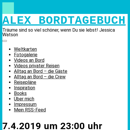
Skip
to
content
ALEX BORDTAGEBUCH
Träume sind so viel schöner, wenn Du sie lebst! Jessica
Watson
Weltkarten
Fotogalerie
Videos an Bord
Videos privater Reisen
Alltag an Bord – die Gäste
Alltag an Bord – die Crew
Reisepläne
Inspiration
Books
Über mich
Impressum
Mein RSS-Feed
7.4.2019 um 23:00 uhr