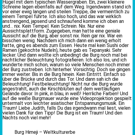
Hügel mit dem typischen Wassergraben. Ein, zwei kleinere
Schreine lagen ebenfalls auf dem Weg. Irgendwann stand ich
vor einer ewig langen und steilen Treppe, die vermeintlich zu
einem Tempel führte. Ich also hoch, und das war wirklich
anstrengend, japsend und schnaufend komme ich oben an
und… nix. Kein Tempel. Kein Schrein. Nix. Nur eine
Aussichtsplattform. Zugegeben, man hatte eine geniale
Aussicht auf die Burg, aber sonst nix. Rein gar nix. War ein
bisschen wenig. Nachdem ich mich dann ein wenig erholt
hatte, ging es abends zum Essen. Heute mal kein Sushi oder
Ramen (gekochte Nudeln), heute gab es Tepanyaki. Sehr
lecker. Und dann wollte ich unbedingt die Burg noch mal bei
nächtlicher Beleuchtung fotografieren. Ich also los, und ich
wunderte mich schon, warum so viele Menschen noch immer
der Burg zustreben. Ich hinterher. Vorsichtig. Doch sie gingen
immer weiter. Bis in die Burg hinein. Kein Eintritt. Einfach so
über die Brücke und durch das Tor. Und dann sah ich die
Beleuchtung! Festbeleuchtung! Nicht nur die Burg wurde
angestrahlt, auch die Kirschblüten auf dem weitläufigen
Gelände davor. In pink, in blau, in weiß! Herrliche Farben! Und
auf die weiße Burgmauer wurde eine Videoprojektion gespielt
untermalt von leichter asiatischer Entspannungsmusik. Ein
Traum! Liebe Judith, falls Du das irgendwann mal liest, vielen
vielen Dank für den Tipp! Die Burg ist ein Traum! Und den
Nachts noch viel mehr!
Burg Himeji – Weltkulturerbe