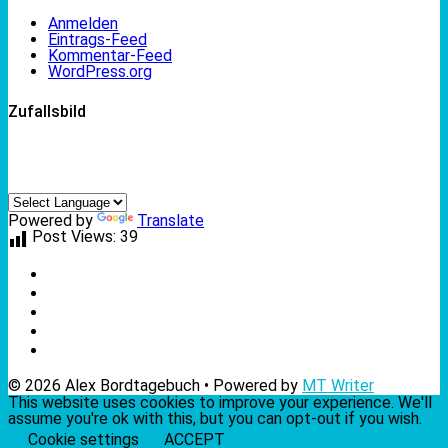
Anmelden
Eintrags-Feed
Kommentar-Feed
WordPress.org
Zufallsbild
Powered by
Translate
Post Views:
39
© 2026 Alex Bordtagebuch • Powered by
MT Writer
This website uses cookies to improve your experience. We'll
assume you're ok with this, but you can opt-out if you wish.
Cookie settings
ACCEPT