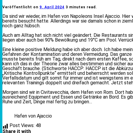
Veröffentlicht on
9. April 2024
3 minutes read.
Da sind wir wieder, im Hafen von Napoleons Insel Ajaccio. Hier 
bereits besucht hatte. Allerdings war sie damals schon in ziem
noch ganz hübsch.
Auch am Alltag hat sich nicht viel geändert. Die Restaurants 
liegen aber auch bei 90% Bewölkung und 19°C am Pool. Verrüc
Eine kleine positive Meldung habe ich aber doch. Ich habe mei
Gefahren der Kontamination und deren Vermeidung. Das ganze a
musste bereits früh am Tag, direkt nach dem ersten Kaffee, sc
kann ich das in der Theorie zwar alles bestimmen und sicher auc
Geschäft brauche. (Stichworte HACCP: HACCP ist die Abkürzung 
„Kritische Kontrollpunkte“ ermittelt und beherrscht werden soll
Verfallsdatum und gilt somit für immer und ist wenigstens im e
relevanten Trainings doppelt und dreifach gemacht. Jetzt stehe
Morgen sind wir in Civitavecchia, dem Hafen von Rom. Dort ha
ausreichend Equipment und Essen und Getränke an Bord. Es gibt 
Ruhe und Zeit, Dinge mal fertig zu bringen…
Hafen von Ajaccio
Post Views:
48
Share it with