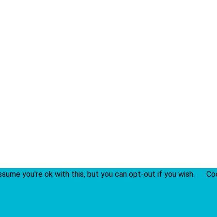
sume you're ok with this, but you can opt-out if you wish.
Co