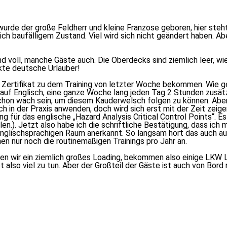
wurde der große Feldherr und kleine Franzose geboren, hier steht
lich baufälligem Zustand. Viel wird sich nicht geändert haben. A
sind voll, manche Gäste auch. Die Oberdecks sind ziemlich leer,
kte deutsche Urlauber!
n Zertifikat zu dem Training von letzter Woche bekommen. Wie ge
uf Englisch, eine ganze Woche lang jeden Tag 2 Stunden zusätz
hon wach sein, um diesem Kauderwelsch folgen zu können. Aber w
h in der Praxis anwenden, doch wird sich erst mit der Zeit zeigen
für das englische „Hazard Analysis Critical Control Points“. Es
en.). Jetzt also habe ich die schriftliche Bestätigung, dass ich
nglischsprachigen Raum anerkannt. So langsam hört das auch auf 
n nur noch die routinemäßigen Trainings pro Jahr an.
ben wir ein ziemlich großes Loading, bekommen also einige LKW 
also viel zu tun. Aber der Großteil der Gäste ist auch von Bord 