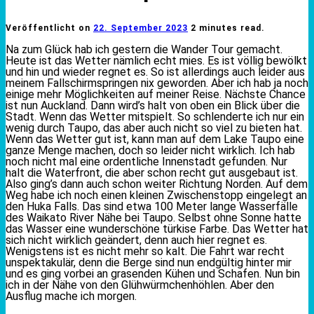
Veröffentlicht on
22. September 2023
2 minutes read.
Na zum Glück hab ich gestern die Wander Tour gemacht.
Heute ist das Wetter nämlich echt mies. Es ist völlig bewölkt
und hin und wieder regnet es. So ist allerdings auch leider aus
meinem Fallschirmspringen nix geworden. Aber ich hab ja noch
einige mehr Möglichkeiten auf meiner Reise. Nächste Chance
ist nun Auckland. Dann wird’s halt von oben ein Blick über die
Stadt. Wenn das Wetter mitspielt. So schlenderte ich nur ein
wenig durch Taupo, das aber auch nicht so viel zu bieten hat.
Wenn das Wetter gut ist, kann man auf dem Lake Taupo eine
ganze Menge machen, doch so leider nicht wirklich. Ich hab
noch nicht mal eine ordentliche Innenstadt gefunden. Nur
halt die Waterfront, die aber schon recht gut ausgebaut ist.
Also ging’s dann auch schon weiter Richtung Norden. Auf dem
Weg habe ich noch einen kleinen Zwischenstopp eingelegt an
den Huka Falls. Das sind etwa 100 Meter lange Wasserfälle
des Waikato River Nähe bei Taupo. Selbst ohne Sonne hatte
das Wasser eine wunderschöne türkise Farbe. Das Wetter hat
sich nicht wirklich geändert, denn auch hier regnet es.
Wenigstens ist es nicht mehr so kalt. Die Fahrt war recht
unspektakulär, denn die Berge sind nun endgültig hinter mir
und es ging vorbei an grasenden Kühen und Schafen. Nun bin
ich in der Nähe von den Glühwürmchenhöhlen. Aber den
Ausflug mache ich morgen.