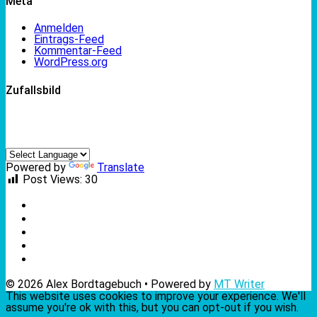
Meta
Anmelden
Eintrags-Feed
Kommentar-Feed
WordPress.org
Zufallsbild
Powered by
Translate
Post Views:
30
© 2026 Alex Bordtagebuch • Powered by
MT Writer
This website uses cookies to improve your experience. We'll
assume you're ok with this, but you can opt-out if you wish.