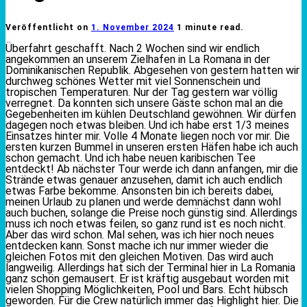
Veröffentlicht on
1. November 2024
1 minute read.
Überfahrt geschafft. Nach 2 Wochen sind wir endlich
angekommen an unserem Zielhafen in La Romana in der
Dominikanischen Republik. Abgesehen von gestern hatten wir
durchweg schönes Wetter mit viel Sonnenschein und
tropischen Temperaturen. Nur der Tag gestern war völlig
verregnet. Da konnten sich unsere Gäste schon mal an die
Gegebenheiten im kühlen Deutschland gewöhnen. Wir dürfen
dagegen noch etwas bleiben. Und ich habe erst 1/3 meines
Einsatzes hinter mir. Volle 4 Monate liegen noch vor mir. Die
ersten kurzen Bummel in unseren ersten Häfen habe ich auch
schon gemacht. Und ich habe neuen karibischen Tee
entdeckt! Ab nächster Tour werde ich dann anfangen, mir die
Strände etwas genauer anzusehen, damit ich auch endlich
etwas Farbe bekomme. Ansonsten bin ich bereits dabei,
meinen Urlaub zu planen und werde demnächst dann wohl
auch buchen, solange die Preise noch günstig sind. Allerdings
muss ich noch etwas feilen, so ganz rund ist es noch nicht.
Aber das wird schon. Mal sehen, was ich hier noch neues
entdecken kann. Sonst mache ich nur immer wieder die
gleichen Fotos mit den gleichen Motiven. Das wird auch
langweilig. Allerdings hat sich der Terminal hier in La Romania
ganz schön gemausert. Er ist kräftig ausgebaut worden mit
vielen Shopping Möglichkeiten, Pool und Bars. Echt hübsch
geworden. Für die Crew natürlich immer das Highlight hier. Die