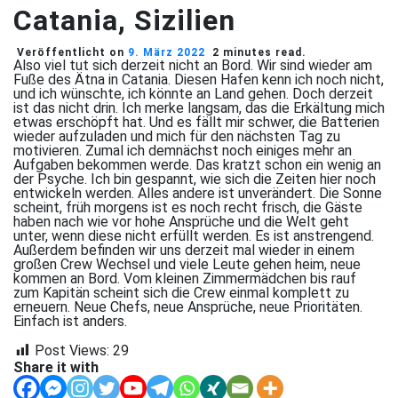
Catania, Sizilien
Veröffentlicht on
9. März 2022
2 minutes read.
Also viel tut sich derzeit nicht an Bord. Wir sind wieder am
Fuße des Ätna in Catania. Diesen Hafen kenn ich noch nicht,
und ich wünschte, ich könnte an Land gehen. Doch derzeit
ist das nicht drin. Ich merke langsam, das die Erkältung mich
etwas erschöpft hat. Und es fällt mir schwer, die Batterien
wieder aufzuladen und mich für den nächsten Tag zu
motivieren. Zumal ich demnächst noch einiges mehr an
Aufgaben bekommen werde. Das kratzt schon ein wenig an
der Psyche. Ich bin gespannt, wie sich die Zeiten hier noch
entwickeln werden. Alles andere ist unverändert. Die Sonne
scheint, früh morgens ist es noch recht frisch, die Gäste
haben nach wie vor hohe Ansprüche und die Welt geht
unter, wenn diese nicht erfüllt werden. Es ist anstrengend.
Außerdem befinden wir uns derzeit mal wieder in einem
großen Crew Wechsel und viele Leute gehen heim, neue
kommen an Bord. Vom kleinen Zimmermädchen bis rauf
zum Kapitän scheint sich die Crew einmal komplett zu
erneuern. Neue Chefs, neue Ansprüche, neue Prioritäten.
Einfach ist anders.
Post Views:
29
Share it with