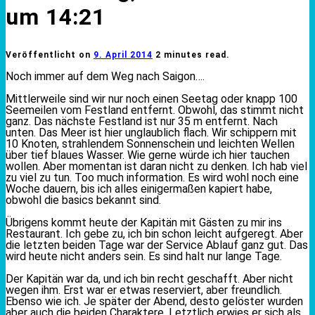
um 14:21
Veröffentlicht on
9. April 2014
2 minutes read.
Noch immer auf dem Weg nach Saigon….
Mittlerweile sind wir nur noch einen Seetag oder knapp 100
Seemeilen vom Festland entfernt. Obwohl, das stimmt nicht
ganz. Das nächste Festland ist nur 35 m entfernt. Nach
unten. Das Meer ist hier unglaublich flach. Wir schippern mit
10 Knoten, strahlendem Sonnenschein und leichten Wellen
über tief blaues Wasser. Wie gerne würde ich hier tauchen
wollen. Aber momentan ist daran nicht zu denken. Ich hab viel
zu viel zu tun. Too much information. Es wird wohl noch eine
Woche dauern, bis ich alles einigermaßen kapiert habe,
obwohl die basics bekannt sind.
Übrigens kommt heute der Kapitän mit Gästen zu mir ins
Restaurant. Ich gebe zu, ich bin schon leicht aufgeregt. Aber
die letzten beiden Tage war der Service Ablauf ganz gut. Das
wird heute nicht anders sein. Es sind halt nur lange Tage.
Der Kapitän war da, und ich bin recht geschafft. Aber nicht
wegen ihm. Erst war er etwas reserviert, aber freundlich.
Ebenso wie ich. Je später der Abend, desto gelöster wurden
aber auch die beiden Charaktere. Letztlich erwies er sich als