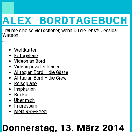
Skip
to
content
ALEX BORDTAGEBUCH
Träume sind so viel schöner, wenn Du sie lebst! Jessica
Watson
Weltkarten
Fotogalerie
Videos an Bord
Videos privater Reisen
Alltag an Bord – die Gäste
Alltag an Bord – die Crew
Reisepläne
Inspiration
Books
Über mich
Impressum
Mein RSS-Feed
Donnerstag, 13. März 2014