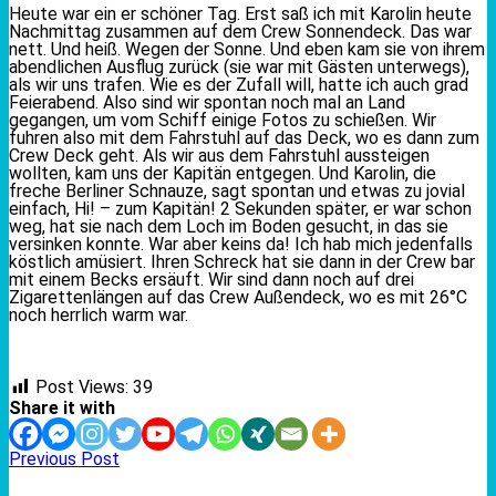
Heute war ein er schöner Tag. Erst saß ich mit Karolin heute
Nachmittag zusammen auf dem Crew Sonnendeck. Das war
nett. Und heiß. Wegen der Sonne. Und eben kam sie von ihrem
abendlichen Ausflug zurück (sie war mit Gästen unterwegs),
als wir uns trafen. Wie es der Zufall will, hatte ich auch grad
Feierabend. Also sind wir spontan noch mal an Land
gegangen, um vom Schiff einige Fotos zu schießen. Wir
fuhren also mit dem Fahrstuhl auf das Deck, wo es dann zum
Crew Deck geht. Als wir aus dem Fahrstuhl aussteigen
wollten, kam uns der Kapitän entgegen. Und Karolin, die
freche Berliner Schnauze, sagt spontan und etwas zu jovial
einfach, Hi! – zum Kapitän! 2 Sekunden später, er war schon
weg, hat sie nach dem Loch im Boden gesucht, in das sie
versinken konnte. War aber keins da! Ich hab mich jedenfalls
köstlich amüsiert. Ihren Schreck hat sie dann in der Crew bar
mit einem Becks ersäuft. Wir sind dann noch auf drei
Zigarettenlängen auf das Crew Außendeck, wo es mit 26°C
noch herrlich warm war.
Post Views:
39
Share it with
Previous Post