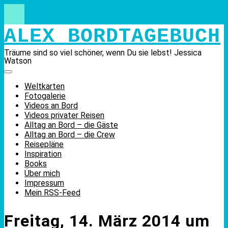
Skip
to
content
ALEX BORDTAGEBUCH
Träume sind so viel schöner, wenn Du sie lebst! Jessica
Watson
Weltkarten
Fotogalerie
Videos an Bord
Videos privater Reisen
Alltag an Bord – die Gäste
Alltag an Bord – die Crew
Reisepläne
Inspiration
Books
Über mich
Impressum
Mein RSS-Feed
Freitag, 14. März 2014 um