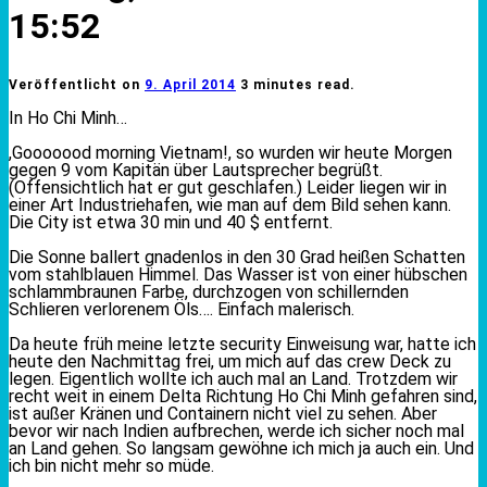
15:52
Veröffentlicht on
9. April 2014
3 minutes read.
In Ho Chi Minh…
,Gooooood morning Vietnam!, so wurden wir heute Morgen
gegen 9 vom Kapitän über Lautsprecher begrüßt.
(Offensichtlich hat er gut geschlafen.) Leider liegen wir in
einer Art Industriehafen, wie man auf dem Bild sehen kann.
Die City ist etwa 30 min und 40 $ entfernt.
Die Sonne ballert gnadenlos in den 30 Grad heißen Schatten
vom stahlblauen Himmel. Das Wasser ist von einer hübschen
schlammbraunen Farbe, durchzogen von schillernden
Schlieren verlorenem Öls…. Einfach malerisch.
Da heute früh meine letzte security Einweisung war, hatte ich
heute den Nachmittag frei, um mich auf das crew Deck zu
legen. Eigentlich wollte ich auch mal an Land. Trotzdem wir
recht weit in einem Delta Richtung Ho Chi Minh gefahren sind,
ist außer Kränen und Containern nicht viel zu sehen. Aber
bevor wir nach Indien aufbrechen, werde ich sicher noch mal
an Land gehen. So langsam gewöhne ich mich ja auch ein. Und
ich bin nicht mehr so müde.