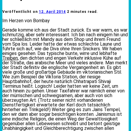
Veröffentlicht on
12. April 2014
2 minutes read.
Im Herzen von Bombay
Gerade komme ich aus der Stadt zurück. Es war warm, es war
schmutzig, aber sehr interessant. Ich bin nach einigem hin und
her schließlich mit Mandy aus dem Shop und ihrem Freund
vom Spa los. Leider hatte der etwas schlechte Laune und
führte sich auf, wie die Diva ohne Ihren Snickers. Wir haben
einiges gesehen. Das typische bunte, wirre und lebhafte
Treiben
, den dichten und engen Verkehr inklusive Kühe auf
der Straße, das arabische Meer und vieles andere. Man merkt
der Stadt definitiv die englische Vergangenheit an. Es gibt
viele große und großartige Gebäude im viktorianischen Stil.
Wie zum Beispiel die Viktoria Station, der riesige
Hauptbahnhof, der heute natürlich Chhatrapati Shivaji
Terminus heißt. Logisch! Leider hatten wir keine Zeit, um
auch hinein zu gehen. Unser Taxifahrer war nämlich einer von
der mürrischen und schweigsamen, aber auch von sich
überzeugten Art. (Trotz seiner nicht vorhandenen
Dienstfertigkeit erwartete der Kerl doch tatsächlich
hinterher ein Trinkgeld!) Weiter ging es zum Jains Tempel,
den wir dann aber sogar besichtigen konnten. Jainismus ist
eine indische Religion, die einen Weg der Gewaltlosigkeit
gegenüber allen Lebewesen schreibt und betont geistige
Unabhängigkeit und Gleichberechtigung zwischen allen