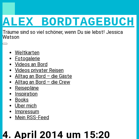
Skip
to
content
ALEX BORDTAGEBUCH
Träume sind so viel schöner, wenn Du sie lebst! Jessica
Watson
Weltkarten
Fotogalerie
Videos an Bord
Videos privater Reisen
Alltag an Bord – die Gäste
Alltag an Bord – die Crew
Reisepläne
Inspiration
Books
Über mich
Impressum
Mein RSS-Feed
4. April 2014 um 15:20