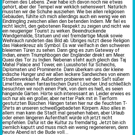
Formen des Lebens. Zwar habe ich davon noch nie etwas
gehört, aber der Tempel war wirklich sehenswert. Natürlich
mussten wir die Schuhe ausziehen. Wie bei allen religiösen
Gebäuden, fühlte ich mich allerdings auch ein wenig wie ein
Eindringling zwischen allen den betenden Indern. Mir fiel es
nicht leicht, den gebotenen Respekt zu zeigen und nicht wie
ein neugieriger Tourist zu wirken. Beeindruckende
Wandgemälde, Statuen und viel fremdartige Musik sowie
Weihrauch rundeten das Bild ab. Übriges nutzt diese Religion
das Hakenkreuz als Symbol. Es war vielfach in den schweren
bleiernen Türen zu sehen. Dann ging es zum Gateway of
Indian, einem Triumphbogen der Engländer direkt am Meer.
Quasi das Tor zu Indien. Nebenan steht auch gleich das Taj
Mahal Palace and Tower, ein Luxushotel für Scheichs,
Diplomaten und Prominente. Dann überkam uns der kleine
indische Hunger und wir aßen leckere Sandwiches von einem
Straßenverkäufer. Außerdem probieren wir den Saft süßer
Limetten, einen fantastischen Durst Löscher. Und schließlich
besuchten wir noch einen Park, von dem es hieß, es seien
hängende Gärten. Hörte sich interessant an. Leider erwies es
sich nur als ein großer, aber netter Park mit in Tierform
gestutzten Büschen. Hängen taten hier nur die feuchten T-
Shirts an unseren schweißgebadeten Körpern. Also alles in
allem: man kann die Stadt mal gesehen haben, aber Urlaub
oder einen längeren Aufenthalt würde ich jetzt nicht
empfehlen. Dafür ist die Kultur zu fremdartig. Jetzt bin ich
ziemlich kaputt und muss mich ein wenig regenerieren, denn
heute Abend ist die Bude voll….