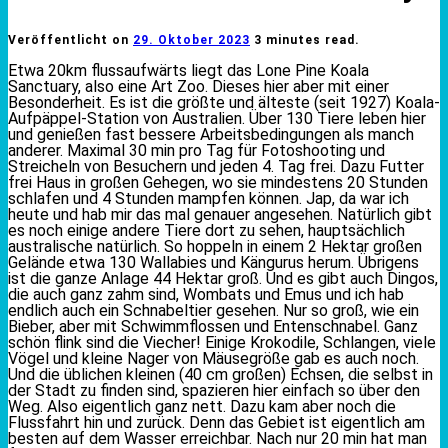
Veröffentlicht on
29. Oktober 2023
3 minutes read.
Etwa 20km flussaufwärts liegt das Lone Pine Koala
Sanctuary, also eine Art Zoo. Dieses hier aber mit einer
Besonderheit. Es ist die größte und älteste (seit 1927) Koala-
Aufpäppel-Station von Australien. Über 130 Tiere leben hier
und genießen fast bessere Arbeitsbedingungen als manch
anderer. Maximal 30 min pro Tag für Fotoshooting und
Streicheln von Besuchern und jeden 4. Tag frei. Dazu Futter
frei Haus in großen Gehegen, wo sie mindestens 20 Stunden
schlafen und 4 Stunden mampfen können. Jap, da war ich
heute und hab mir das mal genauer angesehen. Natürlich gibt
es noch einige andere Tiere dort zu sehen, hauptsächlich
australische natürlich. So hoppeln in einem 2 Hektar großen
Gelände etwa 130 Wallabies und Kängurus herum. Übrigens
ist die ganze Anlage 44 Hektar groß. Und es gibt auch Dingos,
die auch ganz zahm sind, Wombats und Emus und ich hab
endlich auch ein Schnabeltier gesehen. Nur so groß, wie ein
Bieber, aber mit Schwimmflossen und Entenschnabel. Ganz
schön flink sind die Viecher! Einige Krokodile, Schlangen, viele
Vögel und kleine Nager von Mäusegröße gab es auch noch.
Und die üblichen kleinen (40 cm großen) Echsen, die selbst in
der Stadt zu finden sind, spazieren hier einfach so über den
Weg. Also eigentlich ganz nett. Dazu kam aber noch die
Flussfahrt hin und zurück. Denn das Gebiet ist eigentlich am
besten auf dem Wasser erreichbar. Nach nur 20 min hat man