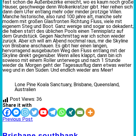
fast schon die Außenbezirke erreicht, wo es kaum noch große
Häuser, geschweige denn Wolkenkratzer gibt. Hier reihen sich
dann dem Ufer entlang mehr oder minder protzige Villen.
Manche historische, also rund 100 jahre alt, manche sehr
modern mit großen Glasfronten Richtung Fluss, viele mit
eigenem Steg und Boot. Ganz wenige sind sogar so dekadent;
die haben statt des üblichen Pools einen Tennisplatz auf
dem Grundstück. Gegen Nachmittag war ich schon wieder
zurück. Aber ich will am Abend nochmal raus, mir die Skyline
von Brisbane anschauen. Es gibt hier einen langen,
hervorragend ausgebauten Weg den Fluss entlang mit der
Skyline direkt gegenüber. Wenn alles klappt, dann bin ich
sowieso mit einem Roller unterwegs und nach 1 Stunde
wieder da. Morgen geht der Tagesausflug dann etwas weiter
weg und in den Süden. Und endlich wieder ans Meer!
Lone Pine Koala Sanctuary, Brisbane, Queensland,
Australien
Post Views:
36
Share it with
Previous Post
Brisbane southbank