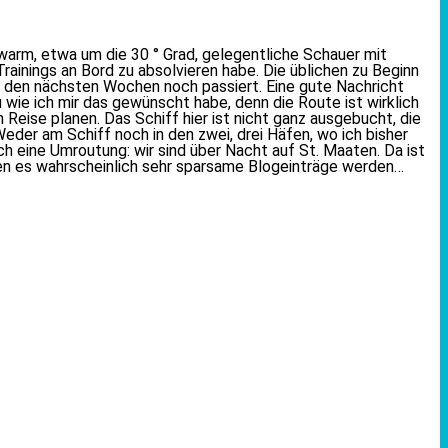
 warm, etwa um die 30 ° Grad, gelegentliche Schauer mit
ainings an Bord zu absolvieren habe. Die üblichen zu Beginn
 in den nächsten Wochen noch passiert. Eine gute Nachricht
wie ich mir das gewünscht habe, denn die Route ist wirklich
ise planen. Das Schiff hier ist nicht ganz ausgebucht, die
Weder am Schiff noch in den zwei, drei Häfen, wo ich bisher
ich eine Umroutung: wir sind über Nacht auf St. Maaten. Da ist
en es wahrscheinlich sehr sparsame Blogeinträge werden…