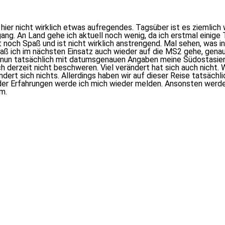
hier nicht wirklich etwas aufregendes. Tagsüber ist es ziemlich
g. An Land gehe ich aktuell noch wenig, da ich erstmal einige Tr
it noch Spaß und ist nicht wirklich anstrengend. Mal sehen, was
ß ich im nächsten Einsatz auch wieder auf die MS2 gehe, genau 
nun tatsächlich mit datumsgenauen Angaben meine Südostasien Re
h derzeit nicht beschweren. Viel verändert hat sich auch nicht. 
dert sich nichts. Allerdings haben wir auf dieser Reise tatsächl
oder Erfahrungen werde ich mich wieder melden. Ansonsten werd
m.