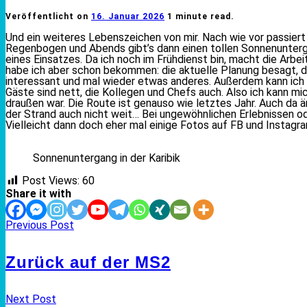
Veröffentlicht on
16. Januar 2026
1 minute read.
Und ein weiteres Lebenszeichen von mir. Nach wie vor passiert 
Regenbogen und Abends gibt’s dann einen tollen Sonnenuntergan
eines Einsatzes. Da ich noch im Frühdienst bin, macht die Arbe
habe ich aber schon bekommen: die aktuelle Planung besagt, da
interessant und mal wieder etwas anderes. Außerdem kann ich 
Gäste sind nett, die Kollegen und Chefs auch. Also ich kann mic
draußen war. Die Route ist genauso wie letztes Jahr. Auch da än
der Strand auch nicht weit… Bei ungewöhnlichen Erlebnissen 
Vielleicht dann doch eher mal einige Fotos auf FB und Instagra
Sonnenuntergang in der Karibik
Post Views:
60
Share it with
Previous Post
Zurück auf der MS2
Next Post