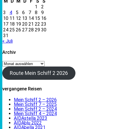
M
D
M
D
F
S
S
1
2
3
4
5
6
7
8
9
10
11
12
13
14
15
16
17
18
19
20
21
22
23
24
25
26
27
28
29
30
31
« Juli
Archiv
Archiv
Route Mein Schiff 2 2026
vergangene Reisen
Mein Schiff 2 – 2026
Mein Schiff 7 – 2025
Mein Schiff 2 – 2024
Mein Schiff 4 – 2024
AIDAstella 2023
AIDAblu 2022
AIDAbella 2021