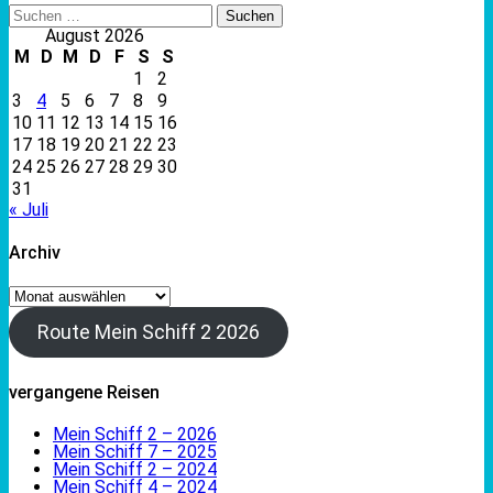
Suchen
nach:
August 2026
M
D
M
D
F
S
S
1
2
3
4
5
6
7
8
9
10
11
12
13
14
15
16
17
18
19
20
21
22
23
24
25
26
27
28
29
30
31
« Juli
Archiv
Archiv
Route Mein Schiff 2 2026
vergangene Reisen
Mein Schiff 2 – 2026
Mein Schiff 7 – 2025
Mein Schiff 2 – 2024
Mein Schiff 4 – 2024