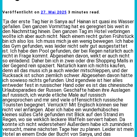
Veröffentlicht on
27. Mai 2025
3 minutes read.
Tja der erste Tag hier in Sanya auf Hainan ist quasi ins Wasser
gefallen. Den ganzen Vormittag hat es geregnet bis weit in
den Nachmittag hinein. Den ganzen Tag im Hotel verbringen
wollte ich aber auch nicht. Nach einem recht guten Frühstück
bin ich also los. Ich muss mich ja ein wenig bewegen. Ich habe
das Gym gefunden, was leider nicht sehr gut ausgestattet
ist. Ich habe den Pool gefunden, der bei Regen natürlich auch
nicht in Frage kommt. Abgesehen davon, wirkt er auch nicht
so einladend. Daher bin ich in zwei oder drei Shopping Malls in
der Gegend rein spaziert. Natürlich kann ich nichts kaufen,
denn all das muss ich ja auch wieder mitschleppen, und der
Rucksack ist schon ziemlich schwer. Abgesehen davon hätte
ich sowieso nichts gefunden. Und irgendwie ist hier alles
entweder fest in russischer Hand oder es ist das chinesische
Urlaubsparadies der Russen. Geschäfte haben ihre Auslagen
auf russisch, ich wurde etliche Male auf russisch
angesprochen und mir sind viele offensichtlich russische
Touristen begegnet. Verrückt! Mit Englisch können sie hier
nicht viel anfangen. Aber ich habe ein wunderhübsches
kleines süßes Café gefunden mit Blick auf den Strand im
Regen, wo sie wirklich leckere Waffeln serviert haben. Da
konnte ich nicht widerstehen! Außerdem habe ich zumindest
versucht, meine nächsten Tage hier zu planen. Leider ist mein
Hotel an einem Ende der Bucht von Sanya, und das