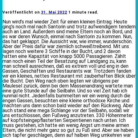
Veröffentlicht on
31. Mai 2022
1 minute read.
Nun wird’s mal wieder Zeit für einen kleinen Eintrag. Heute
ging’s noch mal nach Santorin und trotz aufwendigem tendern
auch an Land. Außerdem sind meine Eltern noch an Bord, und
es war deren Wunsch, einmal nach Santorin zu kommen. Nun,
das hat geklappt. Die Aussicht war, wie immer, wunderschön.
Aber der Preis dafür war ziemlich schweißtreibend. Mit uns
lagen noch weitere 3 Schiffe in der Bucht, und 2 davon
hatten eine Kapazität von knapp 5000 Passagieren. Zählt
man noch einen Teil der Besatzung auf Landgang zu, kann
man schnell ausrechnen, daß es extrem voll und eng in den
Gassen, Geschäften und Restaurants war. Trotzdem fanden
wir ein kleines, nettes Restaurant mit zauberhaften Blick über
die Bucht. Den Weg nach oben legten wir übrigens per
Maulesel zurück, denn bei dem Massenandrang wartete man
eine gute Stunde auf die Seilbahn. Und so viel Zeit hab ich
nunmal nicht. Jedenfalls bummelten wir ein wenig durch die
engen Gassen, besuchten eine kleine orthodoxe Kirche und
machten uns dann schon bald wieder auf den Rückweg. Aber
auch stand eine mega Schlange vor der Seilbahn, sodaß wir
uns entschlossen, den Fußweg anzutreten. 330 Höhenmeter
auf kopfsteingepflasterten Serpentienen nach unten. Ich
muss gestehen, ich hatte ein wenig Angst um meine armen
Eltern, die nicht mehr ganz so gut zu Fuß sind. Aber sie haben
sich tapfer geschlagen, denn auf halben Weg umkehren war