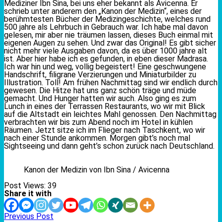
Mediziner Ibn Sina, bei uns eher bekannt als Avicenna. Er
schrieb unter anderem den „Kanon der Medizin“, eines der
berühmtesten Bücher der Medizingeschichte, welches rund
500 jahre als Lehrbuch in Gebrauch war. Ich habe mal davon
gelesen, mir aber nie träumen lassen, dieses Buch einmal mit
eigenen Augen zu sehen. Und zwar das Original! Es gibt sicher
nicht mehr viele Ausgaben davon, da es über 1000 jahre alt
ist. Aber hier habe ich es gefunden, in eben dieser Madrasa.
Ich war hin und weg, vollig begeistert! Eine geschwungene
Handschrift, filigrane Verzierungen und Miniaturbilder zu
Illustration. Toll! Am frühen Nachmittag sind wir endlich durch
gewesen. Die Hitze hat uns ganz schön träge und müde
gemacht. Und Hunger hatten wir auch. Also ging es zum
Lunch in eines der Terrassen Restaurants, wo wir mit Blick
auf die Altstadt ein leichtes Mahl genossen. Den Nachmittag
verbrachten wir bis zum Abend noch im Hotel in kühlen
Räumen. Jetzt sitze ich im Flieger nach Taschkent, wo wir
nach einer Stunde ankommen. Morgen gibt’s noch mal
Sightseeing und dann geht’s schon zurück nach Deutschland.
Kanon der Medizin von Ibn Sina / Avicenna
Post Views:
39
Share it with
Previous Post