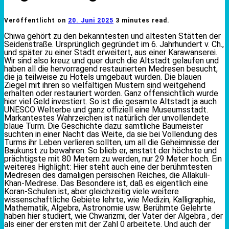
Veröffentlicht on
20. Juni 2025
3 minutes read.
Chiwa gehört zu den bekanntesten und ältesten Stätten der
Seidenstraße. Ursprünglich gegründet im 6. Jahrhundert v. Ch.,
und später zu einer Stadt erweitert, aus einer Karawanserei.
Wir sind also kreuz und quer durch die Altstadt gelaufen und
haben all die hervorragend restaurierten Medresen besucht,
die ja teilweise zu Hotels umgebaut wurden. Die blauen
Ziegel mit ihren so vielfältigen Mustern sind weitgehend
erhalten oder restauriert worden. Ganz offensichtlich wurde
hier viel Geld investiert. So ist die gesamte Altstadt ja auch
UNESCO Welterbe und ganz offiziell eine Museumsstadt.
Markantestes Wahrzeichen ist natürlich der unvollendete
blaue Turm. Die Geschichte dazu: sämtliche Baumeister
suchten in einer Nacht das Weite, da sie bei Vollendung des
Turms ihr Leben verlieren sollten, um all die Geheimnisse der
Baukunst zu bewahren. So blieb er, anstatt der höchste und
prächtigste mit 80 Metern zu werden, nur 29 Meter hoch. Ein
weiteres Highlight: Hier steht auch eine der berühmtesten
Medresen des damaligen persischen Reiches, die Allakuli-
Khan-Medrese. Das Besondere ist, daß es eigentlich eine
Koran-Schulen ist, aber gleichzeitig viele weitere
wissenschaftliche Gebiete lehrte, wie Medizin, Kalligraphie,
Mathematik, Algebra, Astronomie usw. Berühmte Gelehrte
haben hier studiert, wie Chwarizmi, der Vater der Algebra , der
als einer der ersten mit der Zahl 0 arbeitete. Und auch der