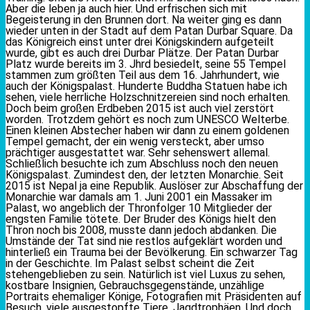
Aber die leben ja auch hier. Und erfrischen sich mit
Begeisterung in den Brunnen dort. Na weiter ging es dann
wieder unten in der Stadt auf dem Patan Durbar Square. Da
das Königreich einst unter drei Königskindern aufgeteilt
wurde, gibt es auch drei Durbar Plätze. Der Patan Durbar
Platz wurde bereits im 3. Jhrd besiedelt, seine 55 Tempel
stammen zum größten Teil aus dem 16. Jahrhundert, wie
auch der Königspalast. Hunderte Buddha Statuen habe ich
sehen, viele herrliche Holzschnitzereien sind noch erhalten.
Doch beim großen Erdbeben 2015 ist auch viel zerstört
worden. Trotzdem gehört es noch zum UNESCO Welterbe.
Einen kleinen Abstecher haben wir dann zu einem goldenen
Tempel gemacht, der ein wenig versteckt, aber umso
prächtiger ausgestattet war. Sehr sehenswert allemal.
Schließlich besuchte ich zum Abschluss noch den neuen
Königspalast. Zumindest den, der letzten Monarchie. Seit
2015 ist Nepal ja eine Republik. Auslöser zur Abschaffung der
Monarchie war damals am 1. Juni 2001 ein Massaker im
Palast, wo angeblich der Thronfolger 10 Mitglieder der
engsten Familie tötete. Der Bruder des Königs hielt den
Thron noch bis 2008, musste dann jedoch abdanken. Die
Umstände der Tat sind nie restlos aufgeklärt worden und
hinterließ ein Trauma bei der Bevölkerung. Ein schwarzer Tag
in der Geschichte. Im Palast selbst scheint die Zeit
stehengeblieben zu sein. Natürlich ist viel Luxus zu sehen,
kostbare Insignien, Gebrauchsgegenstände, unzählige
Portraits ehemaliger Könige, Fotografien mit Präsidenten auf
Besuch, viele ausgestopfte Tiere. Jagdtrophäen. Und doch