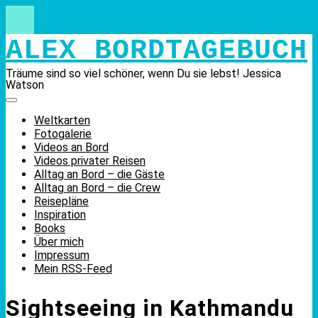
Skip
to
content
ALEX BORDTAGEBUCH
Träume sind so viel schöner, wenn Du sie lebst! Jessica
Watson
Weltkarten
Fotogalerie
Videos an Bord
Videos privater Reisen
Alltag an Bord – die Gäste
Alltag an Bord – die Crew
Reisepläne
Inspiration
Books
Über mich
Impressum
Mein RSS-Feed
Sightseeing in Kathmandu