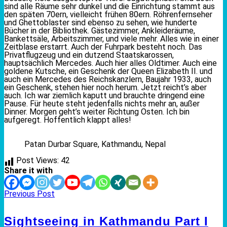
sind alle Räume sehr dunkel und die Einrichtung stammt aus
den späten 70ern, vielleicht frühen 80ern. Röhrenfernseher
und Ghettoblaster sind ebenso zu sehen, wie hunderte
Bücher in der Bibliothek. Gästezimmer, Ankleideräume,
Bankettsäle, Arbeitszimmer, und viele mehr. Alles wie in einer
Zeitblase erstarrt. Auch der Fuhrpark besteht noch. Das
Privatflugzeug und ein dutzend Staatskarossen,
hauptsächlich Mercedes. Auch hier alles Oldtimer. Auch eine
goldene Kutsche, ein Geschenk der Queen Elizabeth II. und
auch ein Mercedes des Reichskanzlern, Baujahr 1933, auch
ein Geschenk, stehen hier noch herum. Jetzt reicht’s aber
auch. Ich war ziemlich kaputt und brauchte dringend eine
Pause. Für heute steht jedenfalls nichts mehr an, außer
Dinner. Morgen geht’s weiter Richtung Osten. Ich bin
aufgeregt. Hoffentlich klappt alles!
Patan Durbar Square, Kathmandu, Nepal
Post Views:
42
Share it with
Previous Post
Sightseeing in Kathmandu Part I