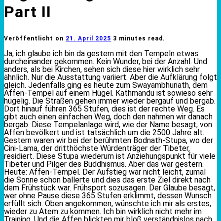
Part II
Veröffentlicht on
21. April 2025
3 minutes read.
Ja, ich glaube ich bin da gestern mit den Tempeln etwas
durcheinander gekommen. Kein Wunder, bei der Anzahl. Und
anders, als bei Kirchen, sehen sich diese hier wirklich sehr
ähnlich. Nur die Ausstattung variiert. Aber die Aufklärung folgt
gleich. Jedenfalls ging es heute zum Swayambhunath, dem
Affen-Tempel auf einem Hügel. Kathmandu ist sowieso sehr
hügelig. Die Straßen gehen immer wieder bergauf und bergab.
Dort hinauf führen 365 Stufen, dies ist der rechte Weg. Es
gibt auch einen einfachen Weg, doch den nahmen wir danach
bergab. Diese Tempelanlage wird, wie der Name besagt, von
Affen bevölkert und ist tatsächlich um die 2500 Jahre alt.
Gestern waren wir bei der berühmten Bodnath-Stupa, wo der
Cini-Lama, der dritthöchste Würdenträger der Tibeter,
residiert. Diese Stupa wiederum ist Anziehungspunkt für viele
Tibeter und Pilger des Buddhismus. Aber das war gestern.
Heute: Affen-Tempel. Der Aufstieg war nicht leicht, zumal
die Sonne schon ballerte und dies das erste Ziel direkt nach
dem Frühstück war. Frühsport sozusagen. Der Glaube besagt,
wer ohne Pause diese 365 Stufen erklimmt, dessen Wunsch
erfüllt sich. Oben angekommen, wünschte ich mir als erstes,
wieder zu Atem zu kommen. Ich bin wirklich nicht mehr im
Training. Und die Affen blickten mir bloß verständnislos nach.