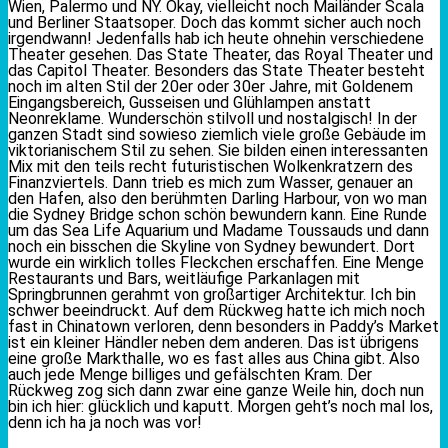
Wien, Palermo und NY. Okay, vielleicht noch Mailänder Scala
und Berliner Staatsoper. Doch das kommt sicher auch noch
irgendwann! Jedenfalls hab ich heute ohnehin verschiedene
Theater gesehen. Das State Theater, das Royal Theater und
das Capitol Theater. Besonders das State Theater besteht
noch im alten Stil der 20er oder 30er Jahre, mit Goldenem
Eingangsbereich, Gusseisen und Glühlampen anstatt
Neonreklame. Wunderschön stilvoll und nostalgisch! In der
ganzen Stadt sind sowieso ziemlich viele große Gebäude im
viktorianischem Stil zu sehen. Sie bilden einen interessanten
Mix mit den teils recht futuristischen Wolkenkratzern des
Finanzviertels. Dann trieb es mich zum Wasser, genauer an
den Hafen, also den berühmten Darling Harbour, von wo man
die Sydney Bridge schon schön bewundern kann. Eine Runde
um das Sea Life Aquarium und Madame Toussauds und dann
noch ein bisschen die Skyline von Sydney bewundert. Dort
wurde ein wirklich tolles Fleckchen erschaffen. Eine Menge
Restaurants und Bars, weitläufige Parkanlagen mit
Springbrunnen gerahmt von großartiger Architektur. Ich bin
schwer beeindruckt. Auf dem Rückweg hatte ich mich noch
fast in Chinatown verloren, denn besonders in Paddy’s Market
ist ein kleiner Händler neben dem anderen. Das ist übrigens
eine große Markthalle, wo es fast alles aus China gibt. Also
auch jede Menge billiges und gefälschten Kram. Der
Rückweg zog sich dann zwar eine ganze Weile hin, doch nun
bin ich hier: glücklich und kaputt. Morgen geht’s noch mal los,
denn ich ha ja noch was vor!