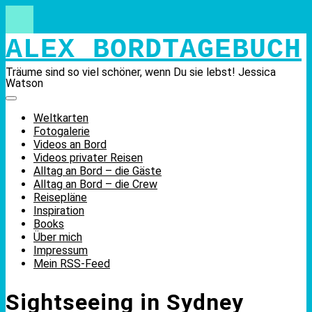
Skip
to
content
ALEX BORDTAGEBUCH
Träume sind so viel schöner, wenn Du sie lebst! Jessica
Watson
Weltkarten
Fotogalerie
Videos an Bord
Videos privater Reisen
Alltag an Bord – die Gäste
Alltag an Bord – die Crew
Reisepläne
Inspiration
Books
Über mich
Impressum
Mein RSS-Feed
Sightseeing in Sydney