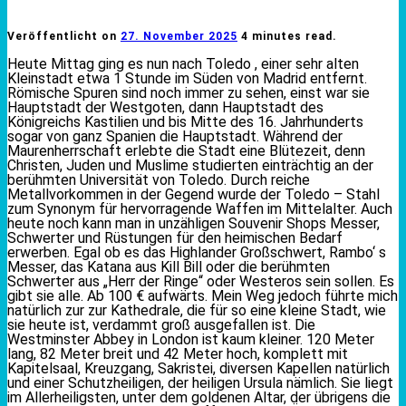
Veröffentlicht on
27. November 2025
4 minutes read.
Heute Mittag ging es nun nach Toledo , einer sehr alten
Kleinstadt etwa 1 Stunde im Süden von Madrid entfernt.
Römische Spuren sind noch immer zu sehen, einst war sie
Hauptstadt der Westgoten, dann Hauptstadt des
Königreichs Kastilien und bis Mitte des 16. Jahrhunderts
sogar von ganz Spanien die Hauptstadt. Während der
Maurenherrschaft erlebte die Stadt eine Blütezeit, denn
Christen, Juden und Muslime studierten einträchtig an der
berühmten Universität von Toledo. Durch reiche
Metallvorkommen in der Gegend wurde der Toledo – Stahl
zum Synonym für hervorragende Waffen im Mittelalter. Auch
heute noch kann man in unzähligen Souvenir Shops Messer,
Schwerter und Rüstungen für den heimischen Bedarf
erwerben. Egal ob es das Highlander Großschwert, Rambo‘ s
Messer, das Katana aus Kill Bill oder die berühmten
Schwerter aus „Herr der Ringe“ oder Westeros sein sollen. Es
gibt sie alle. Ab 100 € aufwärts. Mein Weg jedoch führte mich
natürlich zur zur Kathedrale, die für so eine kleine Stadt, wie
sie heute ist, verdammt groß ausgefallen ist. Die
Westminster Abbey in London ist kaum kleiner. 120 Meter
lang, 82 Meter breit und 42 Meter hoch, komplett mit
Kapitelsaal, Kreuzgang, Sakristei, diversen Kapellen natürlich
und einer Schutzheiligen, der heiligen Ursula nämlich. Sie liegt
im Allerheiligsten, unter dem goldenen Altar, der übrigens die