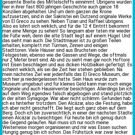
gesamte Breite des Mittelschiffs einnimmt. Übrigens wurden
hier in ihrer fast 800 jährigen Geschichte auch ganze 18
Konzilien abgehalten. Und um dem ganzen die Krone
aufzusetzen, sind in der Sakristei ein Dutzend originale Werke
von El Greco zu sehen. Neben Tizian und Raffael übrigens.
Also es lohnt sich wirklich, und für die 12 € Eintritt bekommt
man eine Menge zu sehen! So langsam aber taten mir wieder
die Füße weh, denn die alte Stadt liegt auf einem Hügel. Und
das sieht man auch. Die Stadtmauer ist zu großen Teilen
erhalten, komplett mit Türmen, Zinnen und einigen
Stadttoren. Viele Häuser sind aus Bruchstein oder
Felsgestein, ebenso wie die Gassen und Wege, die oftmals
nur 2 Meter breit sind. Ab und zu sieht man gar noch Hoftore
mit Eisen beschlagen und aus dicken Holzbalken gefertigt. Es
scheint wirklich, als sei die Zeit hier stehen geblieben. Na
mein nächstes Ziel war jedenfalls das El Greco Museum, der
sich hier ja niedergelassen hatte. Sein Haus wurde zum
Museum umgebaut und für kleines Geld kann man noch einige
Originale und auch Hausinventar besichtigen. Allerdings bin ich
auf dem Weg irgendwo falsch abgebogen und stand plötzlich
in der alten Synagoge. War aber nicht schlimm. Gefunden hab
ich es hinterher trotzdem. Den Alcázar, also die Festung, habe
ich aber nicht geschafft. Die liegt auch ganz oben auf dem
Berg. Doch ich bin zuversichtlich, in einer der nächsten Städte
einen Alcázar zu besichtigen. Für heute bin ich genug durch
die Gegend gelaufen. Nun muss ich nur noch meine
Weiterreise morgen organisieren und mir was Essen suchen.
Hungrig genug bin ich schon. Das Frühstück war zwar lecker