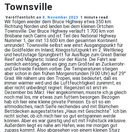
Townsville
Veröffentlicht on
8. November 2023
1 minute read.
Wir folgen wieder dem Bruce Highway etwa 350 km
Richtung Norden und landen bei dem kleinen Örtchen
Townsville. Der Bruce Highway verläuft 1.700 km von
Brisbane nach Cairns und ist Teil des National Highway
Nummer 1, der mit 13.600 km den gesamten Kontinent
umrundet. Townsville selbst war einst Ausgangspunkt für
die Goldfelder im Inland, Kriegsstützpunkt im 2. Weltkrieg
und heutzutage Sprungbrett für Ausflüge zum Great Barrier
Reef und Magnetic Island vor der Küste. Die Fahrt war
ziemlich eintönig, denn es ging zum Großteil an Zuckerrohr-
und Getreide Feldern vorbei. Die Temperaturen stiegen
aber schon in den frühen Morgenstunden (9.00 Uhr) auf 29°
Grad. Wir nähern uns den Tropen, was bedeutet, daß es
immer wärmer wird und die Luftfeuchtigkeit zunimmt, es
aber nicht unbedingt regnet. Regenzeit ist erst im
Dezember bis März. Hier angekommen, musste ich ja gleich
noch mal los, mir etwas zum futtern besorgen. Bezogen
hab ich hier eine kleine private Pension. Es ist so ein
altmodisches, nach Seife riechendes und mit Blümchen
Bettdecken ausgestattetes „Haus mit Geschichte“. Ich bin
nicht sicher, ob ich mich hier so gut entspannen werde
können. Aber es war günstig und ist mit Frühstück inklusive.
Außerdem liegt es nahe am Hafen, was mir morgen gut
zupass kommt. Also abgesehen von einem kleinen Sturz