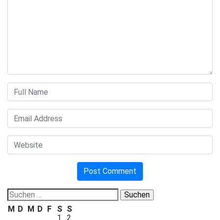
Suchen
nach:
M
D
M
D
F
S
S
1
2