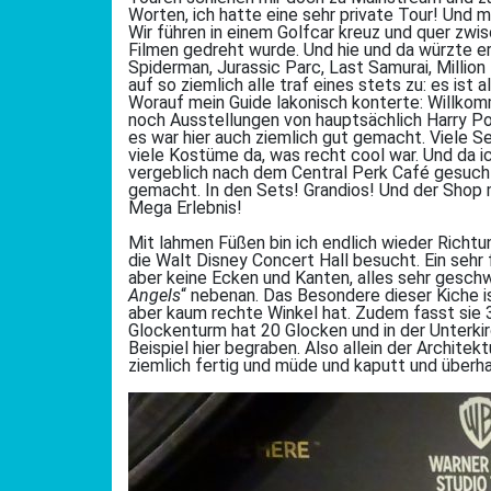
Worten, ich hatte eine sehr private Tour! Und m
Wir führen in einem Golfcar kreuz und quer zw
Filmen gedreht wurde. Und hie und da würzte er
Spiderman, Jurassic Parc, Last Samurai, Milli
auf so ziemlich alle traf eines stets zu: es ist 
Worauf mein Guide lakonisch konterte: Willkomm
noch Ausstellungen von hauptsächlich Harry Po
es war hier auch ziemlich gut gemacht. Viele 
viele Kostüme da, was recht cool war. Und da ic
vergeblich nach dem Central Perk Café gesucht
gemacht. In den Sets! Grandios! Und der Shop m
Mega Erlebnis!
Mit lahmen Füßen bin ich endlich wieder Richtu
die Walt Disney Concert Hall besucht. Ein sehr f
aber keine Ecken und Kanten, alles sehr geschw
Angels
“ nebenan. Das Besondere dieser Kiche i
aber kaum rechte Winkel hat. Zudem fasst sie 3
Glockenturm hat 20 Glocken und in der Unterk
Beispiel hier begraben. Also allein der Archite
ziemlich fertig und müde und kaputt und überha