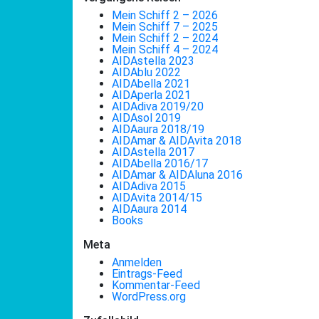
Mein Schiff 2 – 2026
Mein Schiff 7 – 2025
Mein Schiff 2 – 2024
Mein Schiff 4 – 2024
AIDAstella 2023
AIDAblu 2022
AIDAbella 2021
AIDAperla 2021
AIDAdiva 2019/20
AIDAsol 2019
AIDAaura 2018/19
AIDAmar & AIDAvita 2018
AIDAstella 2017
AIDAbella 2016/17
AIDAmar & AIDAluna 2016
AIDAdiva 2015
AIDAvita 2014/15
AIDAaura 2014
Books
Meta
Anmelden
Eintrags-Feed
Kommentar-Feed
WordPress.org