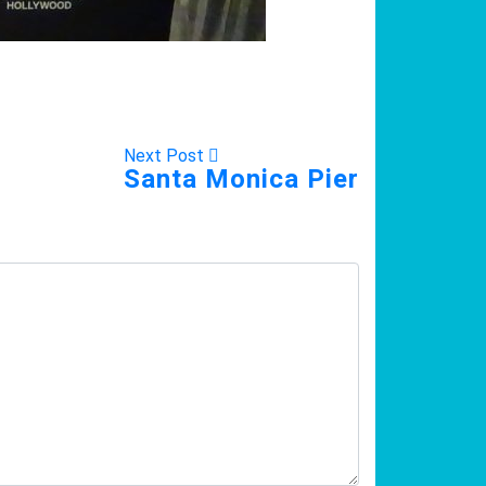
Next Post
Santa Monica Pier