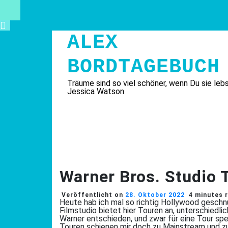
Skip
to
content
ALEX
BORDTAGEBUCH
Träume sind so viel schöner, wenn Du sie lebs
Jessica Watson
Warner Bros. Studio 
Veröffentlicht on
28. Oktober 2022
4 minutes 
Heute hab ich mal so richtig Hollywood geschnu
Filmstudio bietet hier Touren an, unterschiedli
Warner entschieden, und zwar für eine Tour spe
Touren schienen mir doch zu Mainstream und zu v