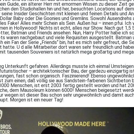
ein Guide, ein älterer Herr mit ernormen Wissen zu dieser Zeit ge
ischen den Studiohallen hin und her, besuchten Locations auf d
 seine Insider Geschichten mit kleinen und feinen Details und An
on Dollar Baby oder Die Goonies und Gremlins. Sowohl Ausendrehs
alles Fake! Alles mehr Schein als Sein. Außen hui – innen pfui. Ic
en in Hollywood! Nichts ist echt, alles nur Show. Nach gut 1,5 
tter, Batman und Friends ansehen. Nun, Harry Potter habe ich s
Sets waren nachgebaut und viele Requisiten ausgestellt. Batman
h ein Fan der Serie „Friends“ bin, hat es mich sehr gefreut, die 
 hatte. U d alle Mitarbeiter dort waren sehr freundlich und hab
it tausenden Souveniers ist natürlich mega großartig und mega t
ng Unterkunft gefahren. Allerdings musste ich einmal Umsteigen
uturistischer – architektonischer Bau, der gardezu einzigartig is
ungen, fast schon organisch. Faszinierend! Ebenso ungewöhnlich
st zum einen, daß völlig sie aus Sandstein-farbenen Sichtbeton b
000 Menschen, ist erst 2003 fertig gestellt worden und hat 200 
irche, dem Mausoleum können 6000! Menschen beigesetzt werde
ktur wegen ist dieser Bau schon sehr ungewöhnlich und damit auc
upt. Morgen ist ein neuer Tag!