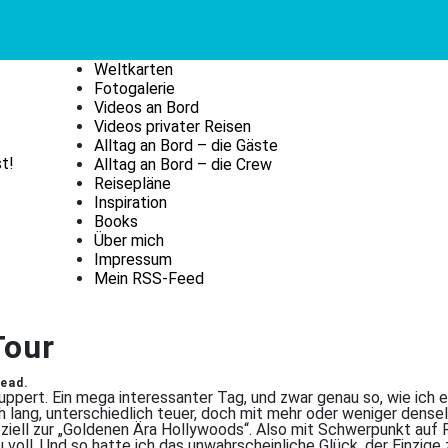
Weltkarten
Fotogalerie
Videos an Bord
Videos privater Reisen
Alltag an Bord – die Gäste
t!
Alltag an Bord – die Crew
Reisepläne
Inspiration
Books
Über mich
Impressum
Mein RSS-Feed
Tour
read.
ppert. Ein mega interessanter Tag, und zwar genau so, wie ich 
ch lang, unterschiedlich teuer, doch mit mehr oder weniger densel
ziell zur „Goldenen Ära Hollywoods“. Also mit Schwerpunkt auf 
oll. Und so hatte ich das unwahrscheinliche Glück, der Einzige 