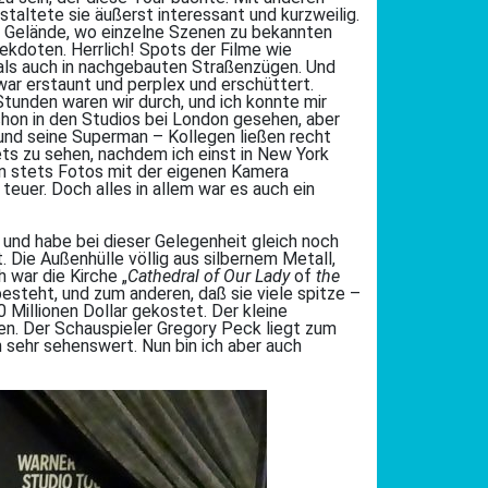
staltete sie äußerst interessant und kurzweilig.
em Gelände, wo einzelne Szenen zu bekannten
ekdoten. Herrlich! Spots der Filme wie
 als auch in nachgebauten Straßenzügen. Und
h war erstaunt und perplex und erschüttert.
Stunden waren wir durch, und ich konnte mir
chon in den Studios bei London gesehen, aber
 und seine Superman – Kollegen ließen recht
Sets zu sehen, nachdem ich einst in New York
en stets Fotos mit der eigenen Kamera
euer. Doch alles in allem war es auch ein
 und habe bei dieser Gelegenheit gleich noch
t. Die Außenhülle völlig aus silbernem Metall,
 war die Kirche „
Cathedral of Our Lady
of
the
esteht, und zum anderen, daß sie viele spitze –
Millionen Dollar gekostet. Der kleine
n. Der Schauspieler Gregory Peck liegt zum
h sehr sehenswert. Nun bin ich aber auch